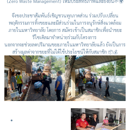
(Zero Waste Management) ให้มีประสิทธิภาพและยั่งยืน🌱🌍
จึงขอประชาสัมพันธ์เชิญชวนทุกภาคส่วน ร่วมปรับเปลี่ยน
พฤติกรรมการทิ้งขยะและมีส่วนร่วมในการอนุรักษ์สิ่งแวดล้อม
ภายในมหาวิทยาลัย โดยการ สมัครเข้าเป็นสมาชิกเพื่อนำขยะ
รีไซเคิลมาจำหน่ายร่วมกับโครงการ
นอกจากจะช่วยลดปริมาณขยะภายในมหาวิทยาลัยแล้ว ยังเป็นการ
สร้างมูลค่าจากขยะที่ไม่ได้ใช้ประโยชน์ให้กับสมาชิก 📦💰