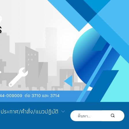
ประกาศ/คำสั่ง/แนวปฏิบัติ